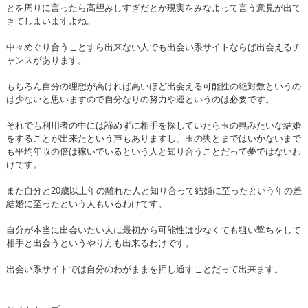
とを周りに言ったら高望みしすぎだとか現実をみなよって言う意見が出て
きてしまいますよね。
中々めぐり合うことすら出来ない人でも出会い系サイトならば出会えるチ
ャンスがあります。
もちろん自分の理想が高ければ高いほど出会える可能性の絶対数というの
は少ないと思いますので自分なりの努力や運というのは必要です。
それでも利用者の中には諦めずに相手を探していたら玉の輿みたいな結婚
をすることが出来たという声もありますし、玉の輿とまではいかないまで
も平均年収の倍は稼いでいるという人と知り合うことだって夢ではないわ
けです。
また自分と20歳以上年の離れた人と知り合って結婚に至ったという年の差
結婚に至ったという人もいるわけです。
自分が本当に出会いたい人に最初から可能性は少なくても狙い撃ちをして
相手と出会うというやり方も出来るわけです。
出会い系サイトでは自分のわがままを押し通すことだって出来ます。